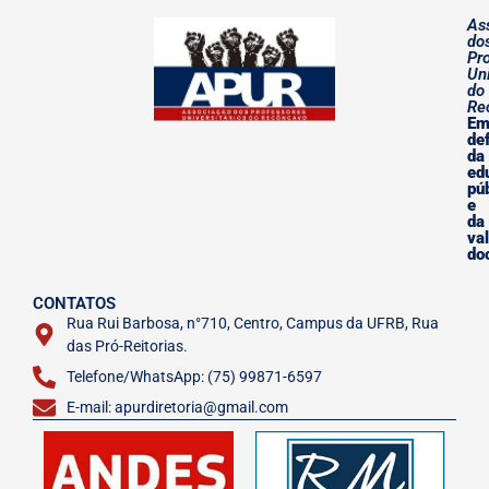
As
do
Pr
Uni
do
Re
E
de
da
ed
pú
e
da
va
do
CONTATOS
Rua Rui Barbosa, n°710, Centro, Campus da UFRB, Rua
das Pró-Reitorias.
Telefone/WhatsApp: (75) 99871-6597
E-mail: apurdiretoria@gmail.com