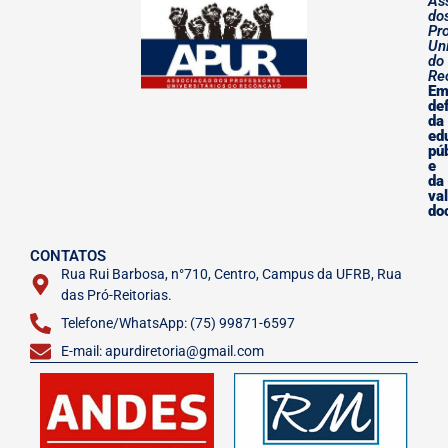
As
do
Pr
Uni
do
Re
E
de
da
ed
pú
e
da
va
do
CONTATOS
Rua Rui Barbosa, n°710, Centro, Campus da UFRB, Rua
das Pró-Reitorias.
Telefone/WhatsApp: (75) 99871-6597
E-mail: apurdiretoria@gmail.com